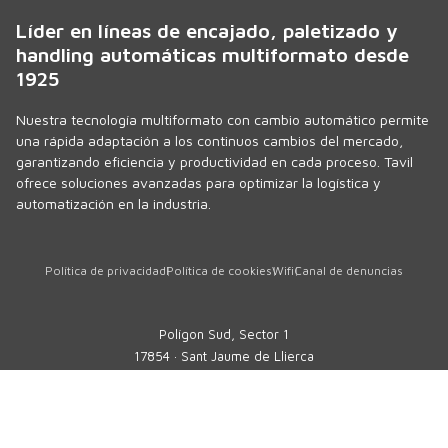
Líder en líneas de encajado, paletizado y
handling automáticas multiformato desde
1925
Nuestra tecnología multiformato con cambio automático permite
una rápida adaptación a los continuos cambios del mercado,
garantizando eficiencia y productividad en cada proceso. Tavil
ofrece soluciones avanzadas para optimizar la logística y
automatización en la industria.
Política de privacidad
Política de cookies
Wifi
Canal de denuncias
Polígon Sud, Sector 1
17854 · Sant Jaume de Llierca
Girona · SPAIN
Tel.
+34 972 290 105
comercial@tavil.net