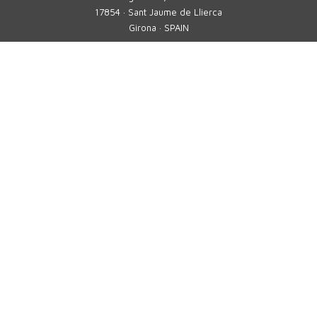
17854 · Sant Jaume de Llierca
Girona · SPAIN
Tel.
+34 972 290 105
comercial@tavil.net
Servicio asistencia técnica
sat@tavil.com
Recambios
parts@tavil.com
TAVIL
MULTIFORMATO
SOLUCIONES
SECTORES
SOLUCIONES PERSONALIZADAS
SOLUCIONES DIGITALES 4.0
SOLUCIONES SAT
EMPRESA
CONTACTO