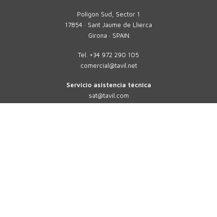
Polígon Sud, Sector 1
17854 · Sant Jaume de Llierca
Girona · SPAIN
Tel.
+34 972 290 105
comercial@tavil.net
Servicio asistencia técnica
sat@tavil.com
Recambios
parts@tavil.com
TAVIL
MULTIFORMATO
SOLUCIONES
SECTORES
SOLUCIONES PERSONALIZADAS
SOLUCIONES DIGITALES 4.0