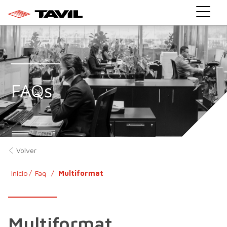
}
FAQs
Volver
Inicio
Faq
Multiformat
Multiformat