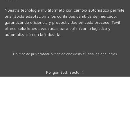
Nuestra tecnología multiformato con cambio automático permite
una rápida adaptación a los continuos cambios del mercado,
garantizando eficiencia y productividad en cada proceso. Tavil
ofrece soluciones avanzadas para optimizar la logística y
automatización en la industria.
Política de privacidad
Política de cookies
Wifi
Canal de denuncias
Polígon Sud, Sector 1
17854 · Sant Jaume de Llierca
Girona · SPAIN
Tel.
+34 972 290 105
comercial@tavil.net
Servicio asistencia técnica
sat@tavil.com